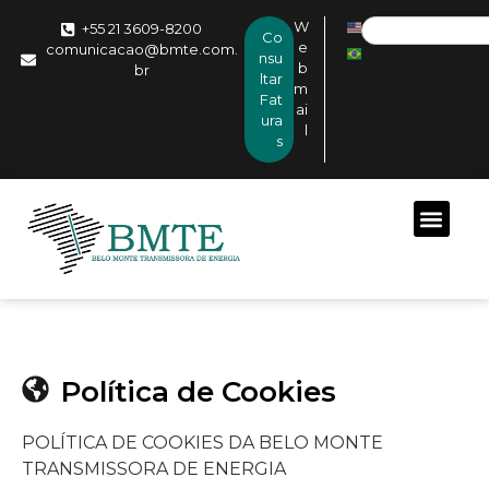
W
+55 21 3609-8200
Co
e
comunicacao@bmte.com.
nsu
b
br
ltar
m
Fat
ai
ura
l
s
Política de Cookies
POLÍTICA DE COOKIES DA BELO MONTE
TRANSMISSORA DE ENERGIA