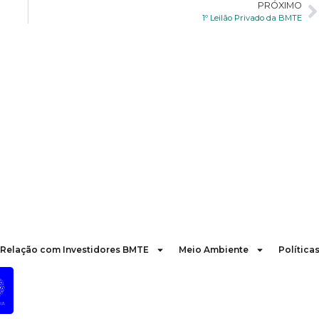
PRÓXIMO
1º Leilão Privado da BMTE
Relação com Investidores BMTE
Meio Ambiente
Política